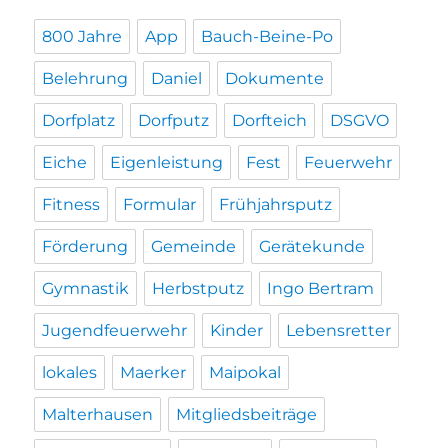
800 Jahre
App
Bauch-Beine-Po
Belehrung
Daniel
Dokumente
Dorfplatz
Dorfputz
Dorfteich
DSGVO
Eiche
Eigenleistung
Fest
Feuerwehr
Fitness
Formular
Frühjahrsputz
Förderung
Gemeinde
Gerätekunde
Gymnastik
Herbstputz
Ingo Bertram
Jugendfeuerwehr
Kinder
Lebensretter
lokales
Maerker
Maipokal
Malterhausen
Mitgliedsbeiträge