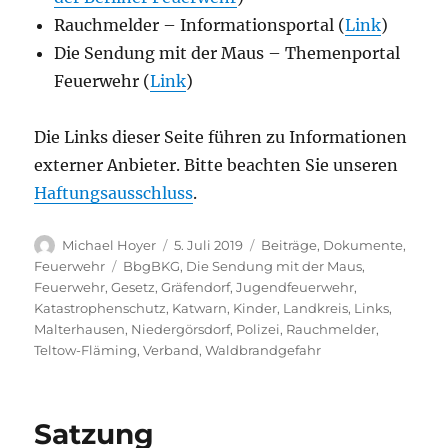
Rauchmelder – Informationsportal (
Link
)
Die Sendung mit der Maus – Themenportal
Feuerwehr (
Link
)
Die Links dieser Seite führen zu Informationen
externer Anbieter. Bitte beachten Sie unseren
Haftungsausschluss
.
Autor
Veröffentlicht
Kategorien
Michael Hoyer
5. Juli 2019
Beiträge
,
Dokumente
,
am
Schlagwörter
Feuerwehr
BbgBKG
,
Die Sendung mit der Maus
,
Feuerwehr
,
Gesetz
,
Gräfendorf
,
Jugendfeuerwehr
,
Katastrophenschutz
,
Katwarn
,
Kinder
,
Landkreis
,
Links
,
Malterhausen
,
Niedergörsdorf
,
Polizei
,
Rauchmelder
,
Teltow-Fläming
,
Verband
,
Waldbrandgefahr
Satzung