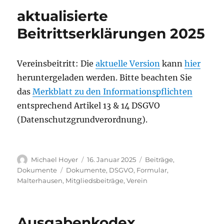
aktualisierte
Beitrittserklärungen 2025
Vereinsbeitritt: Die
aktuelle Version
kann
hier
heruntergeladen werden. Bitte beachten Sie
das
Merkblatt zu den Informationspflichten
entsprechend Artikel 13 & 14 DSGVO
(Datenschutzgrundverordnung).
Autor
Veröffentlicht
Kategorien
Michael Hoyer
16. Januar 2025
Beiträge
,
am
Schlagwörter
Dokumente
Dokumente
,
DSGVO
,
Formular
,
Malterhausen
,
Mitgliedsbeiträge
,
Verein
Ausgabenkodex