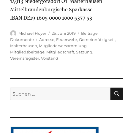
14913 Niedergörsdorf OT Malterhausen
Mittelbrandenburgische Sparkasse
IBAN DE19 1605 0000 1000 5377 53
Autor
Veröffentlicht
Kategorien
Michael Hoyer
25. Juni 2019
Beiträge
,
am
Schlagwörter
Dokumente
Adresse
,
Feuerwehr
,
Gemeinnützigkeit
,
Malterhausen
,
Mitgliederversammlung
,
Mitgliedsbeiträge
,
Mitgliedschaft
,
Satzung
,
Vereinsregister
,
Vorstand
SU
Suchen
nach: