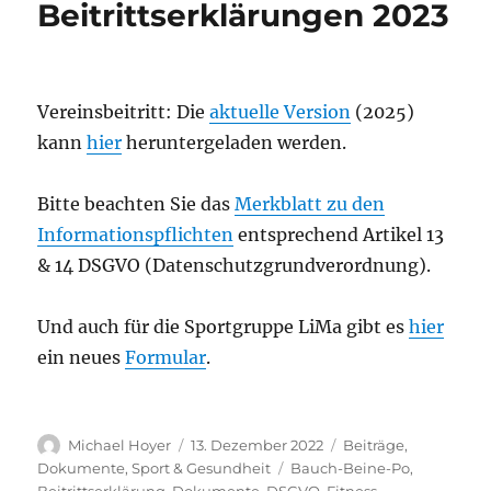
Beitrittserklärungen 2023
Vereinsbeitritt: Die
aktuelle Version
(2025)
kann
hier
heruntergeladen werden.
Bitte beachten Sie das
Merkblatt zu den
Informationspflichten
entsprechend Artikel 13
& 14 DSGVO (Datenschutzgrundverordnung).
Und auch für die Sportgruppe LiMa gibt es
hier
ein neues
Formular
.
Autor
Veröffentlicht
Kategorien
Michael Hoyer
13. Dezember 2022
Beiträge
,
am
Schlagwörter
Dokumente
,
Sport & Gesundheit
Bauch-Beine-Po
,
Beitrittserklärung
,
Dokumente
,
DSGVO
,
Fitness
,