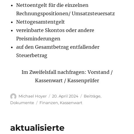
Nettoentgelt für die einzelnen
Rechnungspositionen/ Umsatzsteuersatz
Nettogesamtentgelt
vereinbarte Skontos oder andere
Preisminderungen
auf den Gesamtbetrag entfallender
Steuerbetrag
Im Zweifelsfall nachfragen: Vorstand /
Kassenwart / Kassenprüfer
Autor
Veröffentlicht
Kategorien
Michael Hoyer
20. April 2024
Beiträge
,
am
Schlagwörter
Dokumente
Finanzen
,
Kassenwart
aktualisierte