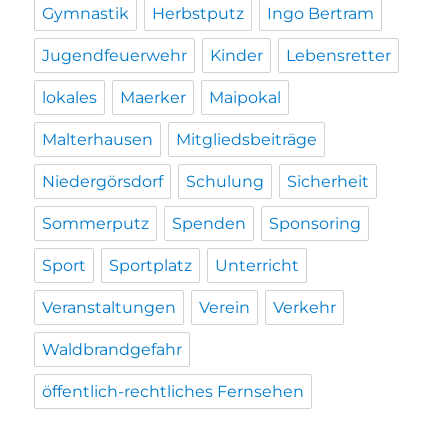
Gymnastik
Herbstputz
Ingo Bertram
Jugendfeuerwehr
Kinder
Lebensretter
lokales
Maerker
Maipokal
Malterhausen
Mitgliedsbeiträge
Niedergörsdorf
Schulung
Sicherheit
Sommerputz
Spenden
Sponsoring
Sport
Sportplatz
Unterricht
Veranstaltungen
Verein
Verkehr
Waldbrandgefahr
öffentlich-rechtliches Fernsehen