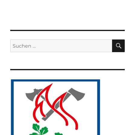
SU
Suchen
nach: