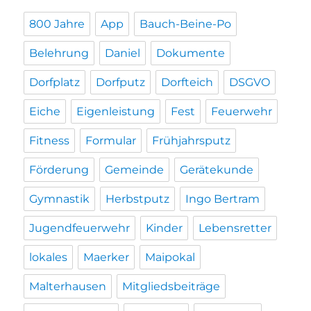
800 Jahre
App
Bauch-Beine-Po
Belehrung
Daniel
Dokumente
Dorfplatz
Dorfputz
Dorfteich
DSGVO
Eiche
Eigenleistung
Fest
Feuerwehr
Fitness
Formular
Frühjahrsputz
Förderung
Gemeinde
Gerätekunde
Gymnastik
Herbstputz
Ingo Bertram
Jugendfeuerwehr
Kinder
Lebensretter
lokales
Maerker
Maipokal
Malterhausen
Mitgliedsbeiträge