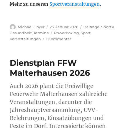
Mehr zu unseren
Sportveranstaltungen
.
Autor
Veröffentlicht
Kategorien
Michael Hoyer
23. Januar 2026
Beiträge
,
Sport &
am
Schlagwörter
Gesundheit
,
Termine
Powerboxing
,
Sport
,
zu
Veranstaltungen
1 Kommentar
Powerboxing
Dienstplan FFW
Malterhausen 2026
Auch 2026 plant die Freiwillige
Feuerwehr Malterhausen zahlreiche
Veranstaltungen, darunter die
Jahreshauptversammlung, UVV-
Belehrungen, Einsatzübungen und
Feste im Dorf. Interessierte können