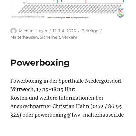
Autor
Veröffentlicht
Kategorien
Schlagwörter
Michael Hoyer
12. Juli 2026
Beiträge
am
Malterhausen
,
Sicherheit
,
Verkehr
Powerboxing
Powerboxing in der Sporthalle Niedergörsdorf
Mittwoch, 17:15-18:15 Uhr:
Kosten und weitere Informationen bei
Ansprechpartner Christian Hahn (0172 / 86 95
324) oder powerboxing@fwv-malterhausen.de