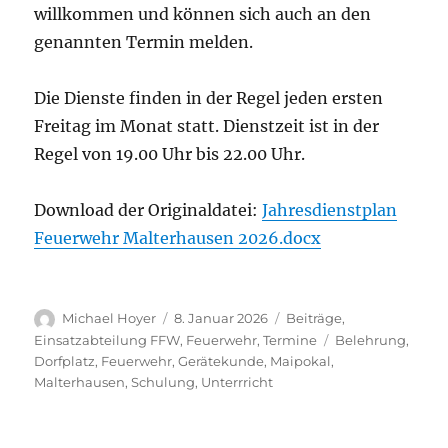
willkommen und können sich auch an den
genannten Termin melden.
Die Dienste finden in der Regel jeden ersten
Freitag im Monat statt. Dienstzeit ist in der
Regel von 19.00 Uhr bis 22.00 Uhr.
Download der Originaldatei:
Jahresdienstplan
Feuerwehr Malterhausen 2026.docx
Autor
Veröffentlicht
Kategorien
Michael Hoyer
8. Januar 2026
Beiträge
,
am
Schlagwörter
Einsatzabteilung FFW
,
Feuerwehr
,
Termine
Belehrung
,
Dorfplatz
,
Feuerwehr
,
Gerätekunde
,
Maipokal
,
Malterhausen
,
Schulung
,
Unterrricht