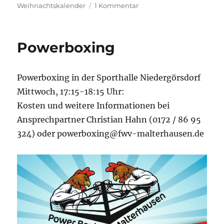
zu
Weihnachtskalender
1 Kommentar
aktuelle
Veranstaltungen
und
Powerboxing
Termine
Powerboxing in der Sporthalle Niedergörsdorf
Mittwoch, 17:15-18:15 Uhr:
Kosten und weitere Informationen bei
Ansprechpartner Christian Hahn (0172 / 86 95
324) oder powerboxing@fwv-malterhausen.de