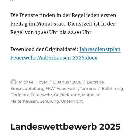
Die Dienste finden in der Regel jeden ersten
Freitag im Monat statt. Dienstzeit ist in der
Regel von 19.00 Uhr bis 22.00 Uhr.
Download der Originaldatei:
Jahresdienstplan
Feuerwehr Malterhausen 2026.docx
Autor
Veröffentlicht
Kategorien
Michael Hoyer
8. Januar 2026
Beiträge
,
am
Schlagwörter
Einsatzabteilung FFW
,
Feuerwehr
,
Termine
Belehrung
,
Dorfplatz
,
Feuerwehr
,
Gerätekunde
,
Maipokal
,
Malterhausen
,
Schulung
,
Unterrricht
Landeswettbewerb 2025