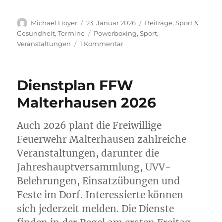
Autor
Veröffentlicht
Kategorien
Michael Hoyer
23. Januar 2026
Beiträge
,
Sport &
am
Schlagwörter
Gesundheit
,
Termine
Powerboxing
,
Sport
,
zu
Veranstaltungen
1 Kommentar
Powerboxing
Dienstplan FFW
Malterhausen 2026
Auch 2026 plant die Freiwillige
Feuerwehr Malterhausen zahlreiche
Veranstaltungen, darunter die
Jahreshauptversammlung, UVV-
Belehrungen, Einsatzübungen und
Feste im Dorf. Interessierte können
sich jederzeit melden. Die Dienste