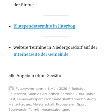
der Sirene
Blutspendetermine in Jüterbog
weitere Termine in Niedergörsdorf auf der
Internetseite der Gemeinde
alle Angaben ohne Gewähr
Autor
Veröffentlicht
Kategorien
Feuerwehrmann
1. März 2026
Beiträge
,
am
Schlagwörter
Feuerwehr
,
Sport & Gesundheit
,
Termine
800 Jahre
,
Fest
,
Feuerwehrsport
,
Flohmarkt
,
Kraftfahrerschulung
,
Malterhausen
,
Meisterschaft
,
Probealarm
,
Sport
,
Sportverein
,
Termin
,
Veranstaltungen
,